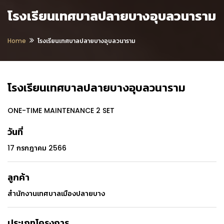
โรงเรียนเทศบาลปลายบางอุบลวนาราม
Home
โรงเรียนเทศบาลปลายบางอุบลวนาราม
โรงเรียนเทศบาลปลายบางอุบลวนาราม
ONE-TIME MAINTENANCE 2 SET
วันที่
17 กรกฎาคม 2566
ลูกค้า
สำนักงานเทศบาลเมืองปลายบาง
ประเภทโครงการ